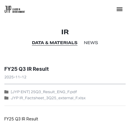
IR
DATA & MATERIALS
NEWS
FY25 Q3 IR Result
2025-11-12
[JYP ENT] 25Q3_Result_ENG_F.pdf
JYP IR_Factsheet_3Q25_external_F.xlsx
FY25 Q3 IR Result